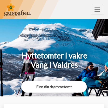
Hyttetomter i vakre
Vang i Valdres
Finn din drømmetomt